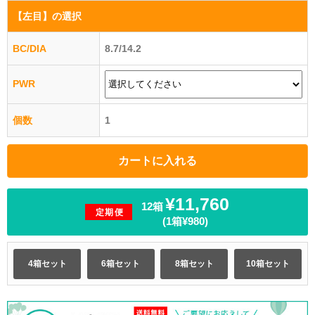
【左目】
の選択
BC/DIA
8.7/14.2
PWR
個数
1
¥11,760
12箱
定期便
(1箱¥980)
4箱セット
6箱セット
8箱セット
10箱セット