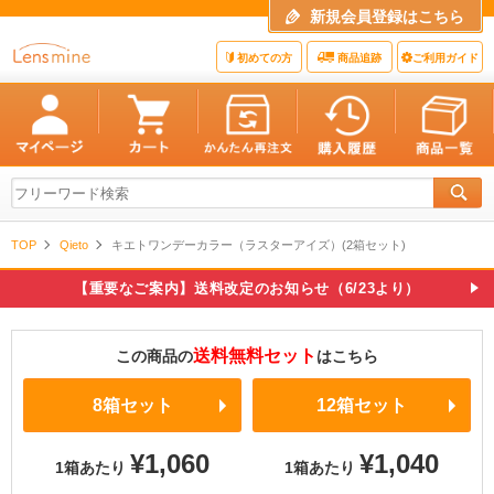
新規会員登録はこちら
初めての方
商品追跡
ご利用ガイド
TOP
Qieto
キエトワンデーカラー（ラスターアイズ）(2箱セット)
【重要なご案内】送料改定のお知らせ（6/23より）
送料無料セット
この商品の
はこちら
8箱セット
12箱セット
¥1,060
¥1,040
1箱あたり
1箱あたり