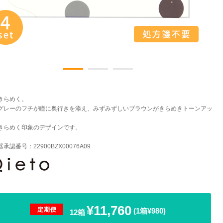
きらめく。
グレーのフチが瞳に奥行きを添え、みずみずしいブラウンがきらめきトーンアッ
きらめく印象のデザインです。
承認番号：22900BZX00076A09
¥11,760
定期便
(1箱¥980)
12箱