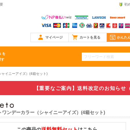
不要
初
マイページ
カートを見る
かんた
s を
探す
ャイニーアイズ）(4箱セット)
【重要なご案内】送料改定のお知らせ（6
トワンデーカラー（シャイニーアイズ）(4箱セット)
送料無料セット
この商品の
はこちら