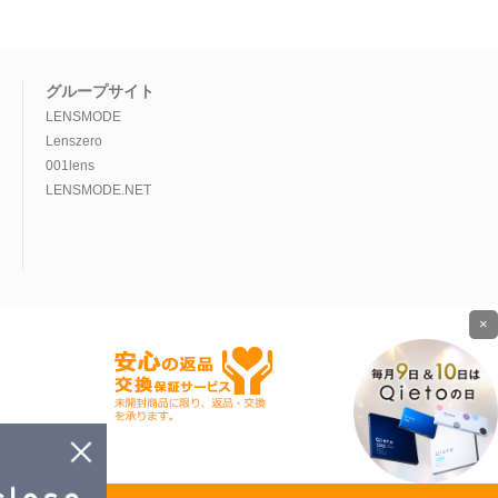
グループサイト
LENSMODE
Lenszero
001lens
LENSMODE.NET
×