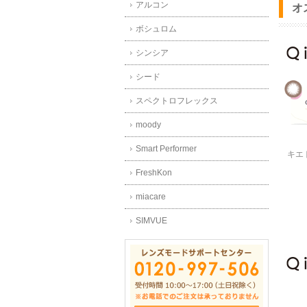
アルコン
オ
ボシュロム
シンシア
シード
スペクトロフレックス
moody
Smart Performer
キエ
FreshKon
miacare
SIMVUE