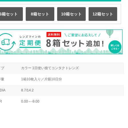
6箱セット
8箱セット
10箱セット
12箱セット
イプ
カラー 1日使い捨てコンタクトレンズ
容量
1箱10枚入り／片眼10日分
DIA
8.7/14.2
R
0.00～-9.00