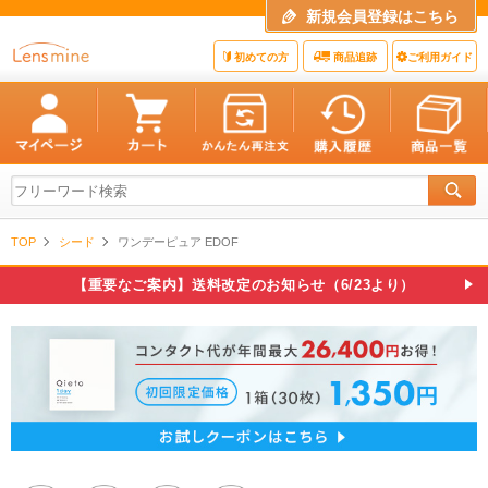
新規会員登録はこちら
初めての方
商品追跡
ご利用ガイド
TOP
シード
ワンデーピュア EDOF
【重要なご案内】送料改定のお知らせ（6/23より）