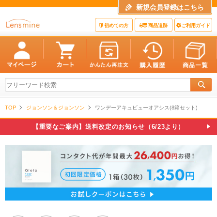
新規会員登録はこちら
初めての方
商品追跡
ご利用ガイド
TOP
ジョンソン＆ジョンソン
ワンデーアキュビューオアシス(8箱セット)
【重要なご案内】送料改定のお知らせ（6/23より）