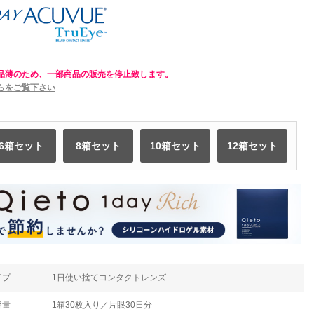
品薄のため、一部商品の販売を停止致します。
らをご覧下さい
6箱セット
8箱セット
10箱セット
12箱セット
イプ
1日使い捨てコンタクトレンズ
容量
1箱30枚入り／片眼30日分