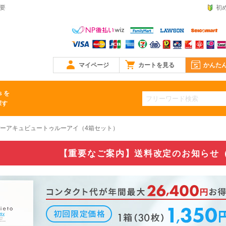
不要
初
マイページ
カートを見る
かんた
s を
探す
ーアキュビュートゥルーアイ（4箱セット）
【重要なご案内】送料改定のお知らせ（6