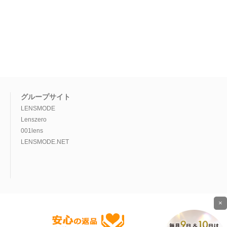
グループサイト
LENSMODE
Lenszero
001lens
LENSMODE.NET
×